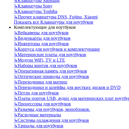
↳
Клавиатуры Samsung
↳
Клавиатуры Sony
↳
Клавиатуры Toshiba
↳
Прочее клавиатуры DNS, Fujitsu, Xiaomi
Показать все Клавиатуры для ноутбуков
Комплектующие для ноутбуков
↳
Вебкамеры для ноутбуков
↳
Видеокарты для ноутбуков
↳
Инверторы для ноутбуков
↳
Корпуса для ноутбуков и комплектующие
↳
Материнские платы для ноутбуков
↳
Модули WiFi, TV и LTE
↳
Наборы винтов для ноутбуков
↳
Оперативная память для ноутбуков
↳
Оптические приводы для ноутбуков
↳
Переходники для матриц
↳
Переходники и шлейфы для жестких дисков и DVD
↳
Петли для ноутбуков
↳
Платы портов USB, аудио для материнских плат ноутбу
↳
Процессоры для ноутбуков
↳
Разъемы для ноутбуков, моноблоков.
↳
Расходные материалы
↳
Системы охлаждения для ноутбуков
↳
Тачпады для ноутбуков