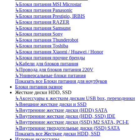
↳
Блоки питания MSI Microstar
↳
Блоки питания Panasonic
↳
Блоки питания Prestigio, IRBIS
↳
Блоки питания RAZER
↳
Блоки питания Samsung
↳
Блоки питания Sony
↳
Блоки питания Thunderobot
↳
Блоки питания Toshiba
↳
Блоки питания Xiaomi / Huawei / Honor
↳
Блоки питания прочие бренды
↳
Кабели для блоков питания
↳
Провода для блоков питания 220V
↳
Универсальные блоки питания
Показать все Блоки питания для ноутбуков
Блоки питания разное
Жесткие диски HDD, SSD
↳
Аксессуары к жестким дискам USB box, переходники
↳
Внешние жесткие диски и SSD
↳
Внутренние жесткие диски (HDD) SATA
↳
Внутренние жесткие диски (HDD, SSD) IDE
↳
Внутренние жесткие диски (SSD) M2 SATA, PCI-E
↳
Внутренние твердотельные диски (SSD) SATA
Показать все Жесткие диски HDD, SSD
Игровые аксессуары