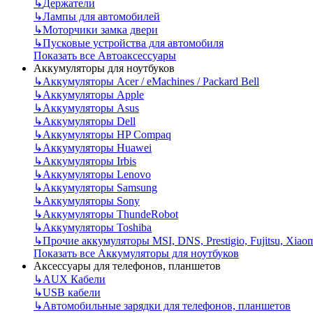
↳
Держатели
↳
Лампы для автомобилей
↳
Моторчики замка двери
↳
Пусковые устройства для автомобиля
Показать все Автоаксессуары
Аккумуляторы для ноутбуков
↳
Аккумуляторы Acer / eMachines / Packard Bell
↳
Аккумуляторы Apple
↳
Аккумуляторы Asus
↳
Аккумуляторы Dell
↳
Аккумуляторы HP Compaq
↳
Аккумуляторы Huawei
↳
Аккумуляторы Irbis
↳
Аккумуляторы Lenovo
↳
Аккумуляторы Samsung
↳
Аккумуляторы Sony
↳
Аккумуляторы ThundeRobot
↳
Аккумуляторы Toshiba
↳
Прочие аккумуляторы MSI, DNS, Prestigio, Fujitsu, Xiao
Показать все Аккумуляторы для ноутбуков
Аксессуары для телефонов, планшетов
↳
AUX Кабели
↳
USB кабели
↳
Автомобильные зарядки для телефонов, планшетов