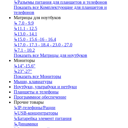
↳
Разъемы питания для планшетов и телефонов
Показать все Комплектующие для планшетов и
телефонов
Матрицы для ноутбуков
↳
7.0 - 9.9
↳
11.1 - 12.5
↳
13.0 - 14.1
↳
15.0 - 15.6 -16 - 16.4
↳
17.0 - 17.3 - 18.4 - 23.0 - 27.0
↳
7.1 - 10.2
Показать все Матрицы для ноутбуков
Мониторы
↳
14"-15.6"
↳
23"-27"
Показать все Мониторы
Мыши, клавиатуры
Ноутбуки, ультрабуки и нетбуки
Планшеты и телефоны
Программное обеспечение
Прочие товары
↳
IP‑телефоны/Рации
↳
USB-концентраторы
↳
Батарейка элемент питания
↳
Динамики