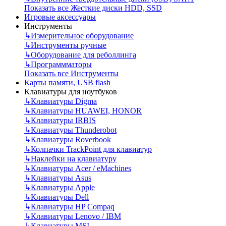
Показать все Жесткие диски HDD, SSD
Игровые аксессуары
Инструменты
↳
Измерительное оборудование
↳
Инструменты ручные
↳
Оборудование для реболлинга
↳
Программматоры
Показать все Инструменты
Карты памяти, USB flash
Клавиатуры для ноутбуков
↳
Клавиатуры Digma
↳
Клавиатуры HUAWEI, HONOR
↳
Клавиатуры IRBIS
↳
Клавиатуры Thunderobot
↳
Клавиатуры Roverbook
↳
Колпачки TrackPoint для клавиатур
↳
Наклейки на клавиатуру
↳
Клавиатуры Acer / eMachines
↳
Клавиатуры Asus
↳
Клавиатуры Apple
↳
Клавиатуры Dell
↳
Клавиатуры HP Compaq
↳
Клавиатуры Lenovo / IBM
↳
Клавиатуры MSI