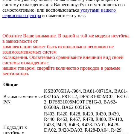
систему охлаждения для Вашего ноутбука и установить его
самостоятельно, или воспользоваться
услугами нашего
сервисного центра
и поменять его у нас.
Обратите Ваше внимание. В одной и той же модели ноутбука
в зависимости от
комплектации может быть использовано несколько не
взаимозаменяемых систем
охлаждения. Обязательно сравнивайте внешний вид своей
системы охлаждения с
нашим товаром, сверяйте количество проводов в разъеме
вентилятора.
Общие
KSB0705HA-J904, BA81-08715A, BA81-
Взаимозаменяемые
08716A, F81G-2, DFS531005MC0T F81G-
P/N
2, DFS531005MC0T F81G-3, BA62-
00508A, BA62-00515A
R403, R420, R428, R429, R430, R439,
R440, R463, R467, R478, R480, RV410,
P428, P429, R403, R428-DA01, R428-
Подходит к
DA02, R428-DA03, R428-DA04, R429,
ноутбукам