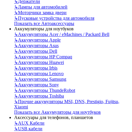
↳
Держатели
↳
Лампы для автомобилей
↳
Моторчики замка двери
↳
Пусковые устройства для автомобиля
Показать все Автоаксессуары
Аккумуляторы для ноутбуков
↳
Аккумуляторы Acer / eMachines / Packard Bell
↳
Аккумуляторы Apple
↳
Аккумуляторы Asus
↳
Аккумуляторы Dell
↳
Аккумуляторы HP Compaq
↳
Аккумуляторы Huawei
↳
Аккумуляторы Irbis
↳
Аккумуляторы Lenovo
↳
Аккумуляторы Samsung
↳
Аккумуляторы Sony
↳
Аккумуляторы ThundeRobot
↳
Аккумуляторы Toshiba
↳
Прочие аккумуляторы MSI, DNS, Prestigio, Fujitsu,
Xiaomi
Показать все Аккумуляторы для ноутбуков
Аксессуары для телефонов, планшетов
↳
AUX Кабели
↳
USB кабели