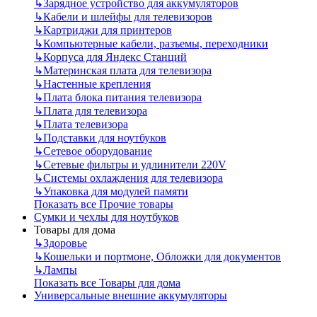
↳
Зарядное устройство для аккумуляторов
↳
Кабели и шлейфы для телевизоров
↳
Картриджи для принтеров
↳
Компьютерные кабели, разъемы, переходники
↳
Корпуса для Яндекс Станций
↳
Материнская плата для телевизора
↳
Настенные крепления
↳
Плата блока питания телевизора
↳
Плата для телевизора
↳
Плата телевизора
↳
Подставки для ноутбуков
↳
Сетевое оборудование
↳
Сетевые фильтры и удлинители 220V
↳
Системы охлаждения для телевизора
↳
Упаковка для модулей памяти
Показать все Прочие товары
Сумки и чехлы для ноутбуков
Товары для дома
↳
Здоровье
↳
Кошельки и портмоне, Обложки для документов
↳
Лампы
Показать все Товары для дома
Универсальные внешние аккумуляторы