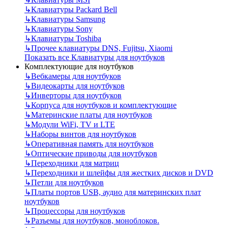
↳
Клавиатуры Packard Bell
↳
Клавиатуры Samsung
↳
Клавиатуры Sony
↳
Клавиатуры Toshiba
↳
Прочее клавиатуры DNS, Fujitsu, Xiaomi
Показать все Клавиатуры для ноутбуков
Комплектующие для ноутбуков
↳
Вебкамеры для ноутбуков
↳
Видеокарты для ноутбуков
↳
Инверторы для ноутбуков
↳
Корпуса для ноутбуков и комплектующие
↳
Материнские платы для ноутбуков
↳
Модули WiFi, TV и LTE
↳
Наборы винтов для ноутбуков
↳
Оперативная память для ноутбуков
↳
Оптические приводы для ноутбуков
↳
Переходники для матриц
↳
Переходники и шлейфы для жестких дисков и DVD
↳
Петли для ноутбуков
↳
Платы портов USB, аудио для материнских плат
ноутбуков
↳
Процессоры для ноутбуков
↳
Разъемы для ноутбуков, моноблоков.