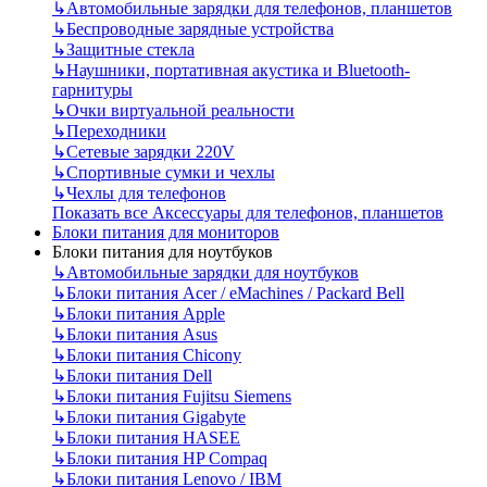
↳
Автомобильные зарядки для телефонов, планшетов
↳
Беспроводные зарядные устройства
↳
Защитные стекла
↳
Наушники, портативная акустика и Bluetooth-
гарнитуры
↳
Очки виртуальной реальности
↳
Переходники
↳
Сетевые зарядки 220V
↳
Спортивные сумки и чехлы
↳
Чехлы для телефонов
Показать все Аксессуары для телефонов, планшетов
Блоки питания для мониторов
Блоки питания для ноутбуков
↳
Автомобильные зарядки для ноутбуков
↳
Блоки питания Acer / eMachines / Packard Bell
↳
Блоки питания Apple
↳
Блоки питания Asus
↳
Блоки питания Chicony
↳
Блоки питания Dell
↳
Блоки питания Fujitsu Siemens
↳
Блоки питания Gigabyte
↳
Блоки питания HASEE
↳
Блоки питания HP Compaq
↳
Блоки питания Lenovo / IBM