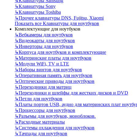
↳
Клавиатуры Samsung
↳
Клавиатуры Sony
↳
Клавиатуры Toshiba
↳
Прочее клавиатуры DNS, Fujitsu, Xiaomi
Показать все Клавиатуры для ноутбуков
Комплектующие для ноутбуков
↳
Вебкамеры для ноутбуков
↳
Видеокарты для ноутбуков
↳
Инверторы для ноутбуков
↳
Корпуса для ноутбуков и комплектующие
↳
Материнские платы для ноутбуков
↳
Модули WiFi, TV и LTE
↳
Наборы винтов для ноутбуков
↳
Оперативная память для ноутбуков
↳
Оптические приводы для ноутбуков
↳
Переходники для матриц
↳
Переходники и шлейфы для жестких дисков и DVD
↳
Петли для ноутбуков
↳
Платы портов USB, аудио для материнских плат ноутбу
↳
Процессоры для ноутбуков
↳
Разъемы для ноутбуков, моноблоков.
↳
Расходные материалы
↳
Системы охлаждения для ноутбуков
↳
Тачпады для ноутбуков