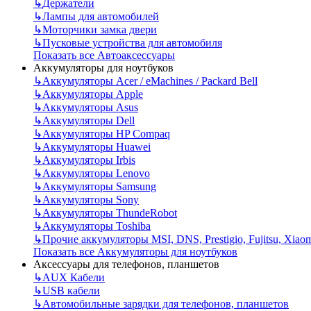
↳
Держатели
↳
Лампы для автомобилей
↳
Моторчики замка двери
↳
Пусковые устройства для автомобиля
Показать все Автоаксессуары
Аккумуляторы для ноутбуков
↳
Аккумуляторы Acer / eMachines / Packard Bell
↳
Аккумуляторы Apple
↳
Аккумуляторы Asus
↳
Аккумуляторы Dell
↳
Аккумуляторы HP Compaq
↳
Аккумуляторы Huawei
↳
Аккумуляторы Irbis
↳
Аккумуляторы Lenovo
↳
Аккумуляторы Samsung
↳
Аккумуляторы Sony
↳
Аккумуляторы ThundeRobot
↳
Аккумуляторы Toshiba
↳
Прочие аккумуляторы MSI, DNS, Prestigio, Fujitsu, Xiao
Показать все Аккумуляторы для ноутбуков
Аксессуары для телефонов, планшетов
↳
AUX Кабели
↳
USB кабели
↳
Автомобильные зарядки для телефонов, планшетов