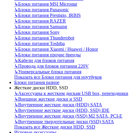
↳
Блоки питания MSI Microstar
↳
Блоки питания Panasonic
↳
Блоки питания Prestigio, IRBIS
↳
Блоки питания RAZER
↳
Блоки питания Samsung
↳
Блоки питания Sony
↳
Блоки питания Thunderobot
↳
Блоки питания Toshiba
↳
Блоки питания Xiaomi / Huawei / Honor
↳
Блоки питания прочие бренды
↳
Кабели для блоков питания
↳
Провода для блоков питания 220V
↳
Универсальные блоки питания
Показать все Блоки питания для ноутбуков
Блоки питания разное
Жесткие диски HDD, SSD
↳
Аксессуары к жестким дискам USB box, переходники
↳
Внешние жесткие диски и SSD
↳
Внутренние жесткие диски (HDD) SATA
↳
Внутренние жесткие диски (HDD, SSD) IDE
↳
Внутренние жесткие диски (SSD) M2 SATA, PCI-E
↳
Внутренние твердотельные диски (SSD) SATA
Показать все Жесткие диски HDD, SSD
Игровые аксессуары