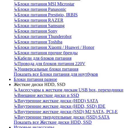
↳
Блоки питания MSI Microstar
↳
Блоки питания Panasonic
↳
Блоки питания Prestigio, IRBIS
↳
Блоки питания RAZER
↳
Блоки питания Samsung
↳
Блоки питания Sony
↳
Блоки питания Thunderobot
↳
Блоки питания Toshiba
↳
Блоки питания Xiaomi / Huawei / Honor
↳
Блоки питания прочие бренды
↳
Кабели для блоков питания
↳
Провода для блоков питания 220V
↳
Универсальные блоки питания
Показать все Блоки питания для ноутбуков
Блоки питания разное
Жесткие диски HDD, SSD
↳
Аксессуары к жестким дискам USB box, переходники
↳
Внешние жесткие диски и SSD
↳
Внутренние жесткие диски (HDD) SATA
↳
Внутренние жесткие диски (HDD, SSD) IDE
↳
Внутренние жесткие диски (SSD) M2 SATA, PCI-E
↳
Внутренние твердотельные диски (SSD) SATA
Показать все Жесткие диски HDD, SSD
Игровые аксессуары