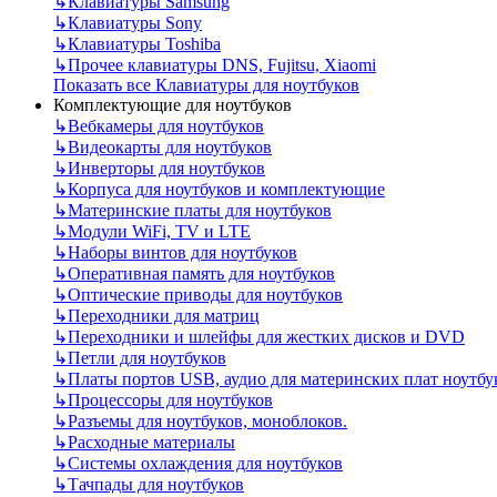
↳
Клавиатуры Samsung
↳
Клавиатуры Sony
↳
Клавиатуры Toshiba
↳
Прочее клавиатуры DNS, Fujitsu, Xiaomi
Показать все Клавиатуры для ноутбуков
Комплектующие для ноутбуков
↳
Вебкамеры для ноутбуков
↳
Видеокарты для ноутбуков
↳
Инверторы для ноутбуков
↳
Корпуса для ноутбуков и комплектующие
↳
Материнские платы для ноутбуков
↳
Модули WiFi, TV и LTE
↳
Наборы винтов для ноутбуков
↳
Оперативная память для ноутбуков
↳
Оптические приводы для ноутбуков
↳
Переходники для матриц
↳
Переходники и шлейфы для жестких дисков и DVD
↳
Петли для ноутбуков
↳
Платы портов USB, аудио для материнских плат ноутбу
↳
Процессоры для ноутбуков
↳
Разъемы для ноутбуков, моноблоков.
↳
Расходные материалы
↳
Системы охлаждения для ноутбуков
↳
Тачпады для ноутбуков