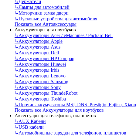
↳
Держатели
↳
Лампы для автомобилей
↳
Моторчики замка двери
↳
Пусковые устройства для автомобиля
Показать все Автоаксессуары
Аккумуляторы для ноутбуков
↳
Аккумуляторы Acer / eMachines / Packard Bell
↳
Аккумуляторы Apple
↳
Аккумуляторы Asus
↳
Аккумуляторы Dell
↳
Аккумуляторы HP Compaq
↳
Аккумуляторы Huawei
↳
Аккумуляторы Irbis
↳
Аккумуляторы Lenovo
↳
Аккумуляторы Samsung
↳
Аккумуляторы Sony
↳
Аккумуляторы ThundeRobot
↳
Аккумуляторы Toshiba
↳
Прочие аккумуляторы MSI, DNS, Prestigio, Fujitsu, Xiao
Показать все Аккумуляторы для ноутбуков
Аксессуары для телефонов, планшетов
↳
AUX Кабели
↳
USB кабели
↳
Автомобильные зарядки для телефонов, планшетов