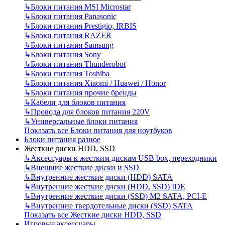
↳
Блоки питания MSI Microstar
↳
Блоки питания Panasonic
↳
Блоки питания Prestigio, IRBIS
↳
Блоки питания RAZER
↳
Блоки питания Samsung
↳
Блоки питания Sony
↳
Блоки питания Thunderobot
↳
Блоки питания Toshiba
↳
Блоки питания Xiaomi / Huawei / Honor
↳
Блоки питания прочие бренды
↳
Кабели для блоков питания
↳
Провода для блоков питания 220V
↳
Универсальные блоки питания
Показать все Блоки питания для ноутбуков
Блоки питания разное
Жесткие диски HDD, SSD
↳
Аксессуары к жестким дискам USB box, переходники
↳
Внешние жесткие диски и SSD
↳
Внутренние жесткие диски (HDD) SATA
↳
Внутренние жесткие диски (HDD, SSD) IDE
↳
Внутренние жесткие диски (SSD) M2 SATA, PCI-E
↳
Внутренние твердотельные диски (SSD) SATA
Показать все Жесткие диски HDD, SSD
Игровые аксессуары