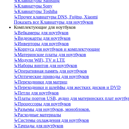
↳
Клавиатуры Samsung
↳
Клавиатуры Sony
↳
Клавиатуры Toshiba
↳
Прочее клавиатуры DNS, Fujitsu, Xiaomi
Показать все Клавиатуры для ноутбуков
Комплектующие для ноутбуков
↳
Вебкамеры для ноутбуков
↳
Видеокарты для ноутбуков
↳
Инверторы для ноутбуков
↳
Корпуса для ноутбуков и комплектующие
↳
Материнские платы для ноутбуков
↳
Модули WiFi, TV и LTE
↳
Наборы винтов для ноутбуков
↳
Оперативная память для ноутбуков
↳
Оптические приводы для ноутбуков
↳
Переходники для матриц
↳
Переходники и шлейфы для жестких дисков и DVD
↳
Петли для ноутбуков
↳
Платы портов USB, аудио для материнских плат ноутбу
↳
Процессоры для ноутбуков
↳
Разъемы для ноутбуков, моноблоков.
↳
Расходные материалы
↳
Системы охлаждения для ноутбуков
↳
Тачпады для ноутбуков