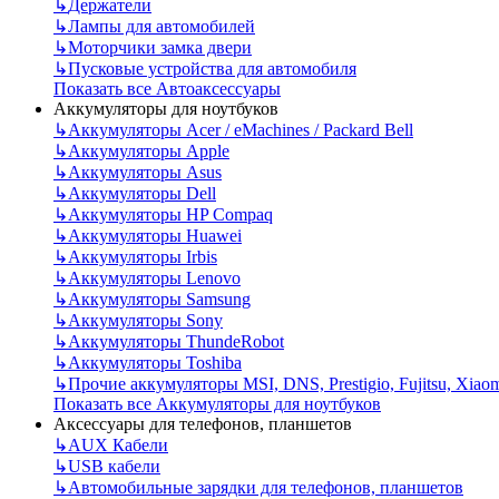
↳
Держатели
↳
Лампы для автомобилей
↳
Моторчики замка двери
↳
Пусковые устройства для автомобиля
Показать все Автоаксессуары
Аккумуляторы для ноутбуков
↳
Аккумуляторы Acer / eMachines / Packard Bell
↳
Аккумуляторы Apple
↳
Аккумуляторы Asus
↳
Аккумуляторы Dell
↳
Аккумуляторы HP Compaq
↳
Аккумуляторы Huawei
↳
Аккумуляторы Irbis
↳
Аккумуляторы Lenovo
↳
Аккумуляторы Samsung
↳
Аккумуляторы Sony
↳
Аккумуляторы ThundeRobot
↳
Аккумуляторы Toshiba
↳
Прочие аккумуляторы MSI, DNS, Prestigio, Fujitsu, Xiao
Показать все Аккумуляторы для ноутбуков
Аксессуары для телефонов, планшетов
↳
AUX Кабели
↳
USB кабели
↳
Автомобильные зарядки для телефонов, планшетов