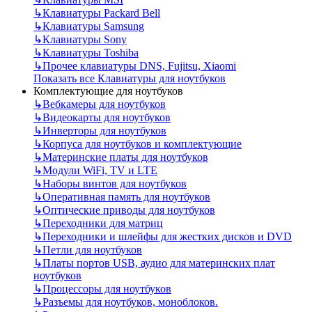
↳
Клавиатуры Packard Bell
↳
Клавиатуры Samsung
↳
Клавиатуры Sony
↳
Клавиатуры Toshiba
↳
Прочее клавиатуры DNS, Fujitsu, Xiaomi
Показать все Клавиатуры для ноутбуков
Комплектующие для ноутбуков
↳
Вебкамеры для ноутбуков
↳
Видеокарты для ноутбуков
↳
Инверторы для ноутбуков
↳
Корпуса для ноутбуков и комплектующие
↳
Материнские платы для ноутбуков
↳
Модули WiFi, TV и LTE
↳
Наборы винтов для ноутбуков
↳
Оперативная память для ноутбуков
↳
Оптические приводы для ноутбуков
↳
Переходники для матриц
↳
Переходники и шлейфы для жестких дисков и DVD
↳
Петли для ноутбуков
↳
Платы портов USB, аудио для материнских плат
ноутбуков
↳
Процессоры для ноутбуков
↳
Разъемы для ноутбуков, моноблоков.