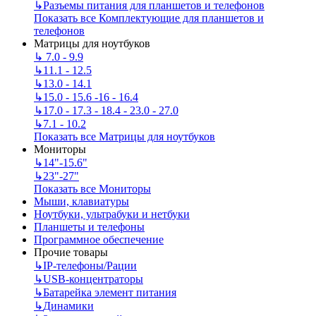
↳
Разъемы питания для планшетов и телефонов
Показать все Комплектующие для планшетов и
телефонов
Матрицы для ноутбуков
↳
7.0 - 9.9
↳
11.1 - 12.5
↳
13.0 - 14.1
↳
15.0 - 15.6 -16 - 16.4
↳
17.0 - 17.3 - 18.4 - 23.0 - 27.0
↳
7.1 - 10.2
Показать все Матрицы для ноутбуков
Мониторы
↳
14"-15.6"
↳
23"-27"
Показать все Мониторы
Мыши, клавиатуры
Ноутбуки, ультрабуки и нетбуки
Планшеты и телефоны
Программное обеспечение
Прочие товары
↳
IP‑телефоны/Рации
↳
USB-концентраторы
↳
Батарейка элемент питания
↳
Динамики