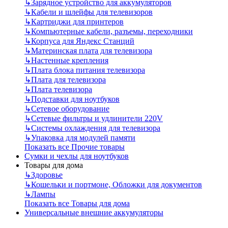
↳
Зарядное устройство для аккумуляторов
↳
Кабели и шлейфы для телевизоров
↳
Картриджи для принтеров
↳
Компьютерные кабели, разъемы, переходники
↳
Корпуса для Яндекс Станций
↳
Материнская плата для телевизора
↳
Настенные крепления
↳
Плата блока питания телевизора
↳
Плата для телевизора
↳
Плата телевизора
↳
Подставки для ноутбуков
↳
Сетевое оборудование
↳
Сетевые фильтры и удлинители 220V
↳
Системы охлаждения для телевизора
↳
Упаковка для модулей памяти
Показать все Прочие товары
Сумки и чехлы для ноутбуков
Товары для дома
↳
Здоровье
↳
Кошельки и портмоне, Обложки для документов
↳
Лампы
Показать все Товары для дома
Универсальные внешние аккумуляторы