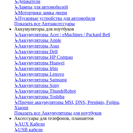
↳
Держатели
↳
Лампы для автомобилей
↳
Моторчики замка двери
↳
Пусковые устройства для автомобиля
Показать все Автоаксессуары
Аккумуляторы для ноутбуков
↳
Аккумуляторы Acer / eMachines / Packard Bell
↳
Аккумуляторы Apple
↳
Аккумуляторы Asus
↳
Аккумуляторы Dell
↳
Аккумуляторы HP Compaq
↳
Аккумуляторы Huawei
↳
Аккумуляторы Irbis
↳
Аккумуляторы Lenovo
↳
Аккумуляторы Samsung
↳
Аккумуляторы Sony
↳
Аккумуляторы ThundeRobot
↳
Аккумуляторы Toshiba
↳
Прочие аккумуляторы MSI, DNS, Prestigio, Fujitsu,
Xiaomi
Показать все Аккумуляторы для ноутбуков
Аксессуары для телефонов, планшетов
↳
AUX Кабели
↳
USB кабели