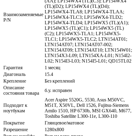
(AA); LP154WX4 (TL)(C3); LP154WX4
(TL)(D2); LP154WX4 (TL)(D4);
LP154WX4-TLA8; LP154WX4-TLAA;
Взаимозаменяемые
LP154WX4-TLC3; LP154WX4-TLD2;
P/N
LP154WX4-TLD4; LP154WX5 (TL)(A1);
LP154WX5 (TL)(C1); LP154WX5 (TL)
(C2); LP154WX5-TLA1; LP154WX5-
TLC1; LP154WX5-TLC2; LTN154AT01;
LTN154AT07; LTN154AT07-002;
LTN154AT09; LTN154AT10; LTN154W01;
LTN154X3-L09; LTN154XA-L01; N154I2-
L02; N154I3-L03; N154I5-L01; QD15TL02
Гарантия
1 месяц
Диагональ
15.4
Крепление
Без креплений
Описание
б.у. исправен
состояния товара
Acer Aspire 5520G, 5530, Asus M50VC,
Подходит к
M51T, X50VL, Dell 1526, Fujitsu-Siemens
ноутбукам
Amilo 1510, HP 6730b, MSI GX640, M677,
Toshiba Satellite L300-11e, L300-110
Покрытие
Глянцевое/матовое
Разрешение
1280x800