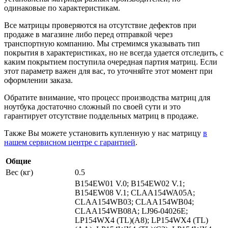
одинаковые по характеристикам.
Все матрицы проверяются на отсутствие дефектов при
продаже в магазине либо перед отправкой через
транспортную компанию. Мы стремимся указывать тип
покрытия в характеристиках, но не всегда удается отследить, с
каким покрытием поступила очередная партия матриц. Если
этот параметр важен для вас, то уточняйте этот момент при
оформлении заказа.
Обратите внимание, что процесс производства матриц для
ноутбука достаточно сложный по своей сути и это
гарантирует отсутствие поддельных матриц в продаже.
Также Вы можете установить купленную у нас матрицу
в
нашем сервисном центре с гарантией
.
Общие
Вес (кг)
0.5
B154EW01 V.0; B154EW02 V.1;
B154EW08 V.1; CLAA154WA05A;
CLAA154WB03; CLAA154WB04;
CLAA154WB08A; LJ96-04026E;
LP154WX4 (TL)(A8); LP154WX4 (TL)