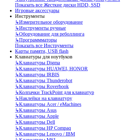
Показать все Жесткие диски HDD, SSD
Игровые аксессуары
Инструменты
↳
Измерительное оборудование
↳
Инструменты ручные
↳
Оборудование для реболлинга
↳
Программматоры
Показать все Инструменты
Карты памяти, USB flash
Клавиатуры для ноутбуков
↳
Клавиатуры Digma
↳
Клавиатуры HUAWEI, HONOR
↳
Клавиатуры IRBIS
↳
Клавиатуры Thunderobot
↳
Клавиатуры Roverbook
↳
Колпачки TrackPoint для клавиатур
↳
Наклейки на клавиатуру
↳
Клавиатуры Acer / eMachines
↳
Клавиатуры Asus
↳
Клавиатуры Apple
↳
Клавиатуры Dell
↳
Клавиатуры HP Compaq
↳
Клавиатуры Lenovo / IBM
↳
Клавиатуры MSI