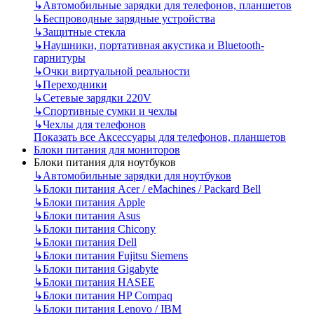
↳
Автомобильные зарядки для телефонов, планшетов
↳
Беспроводные зарядные устройства
↳
Защитные стекла
↳
Наушники, портативная акустика и Bluetooth-
гарнитуры
↳
Очки виртуальной реальности
↳
Переходники
↳
Сетевые зарядки 220V
↳
Спортивные сумки и чехлы
↳
Чехлы для телефонов
Показать все Аксессуары для телефонов, планшетов
Блоки питания для мониторов
Блоки питания для ноутбуков
↳
Автомобильные зарядки для ноутбуков
↳
Блоки питания Acer / eMachines / Packard Bell
↳
Блоки питания Apple
↳
Блоки питания Asus
↳
Блоки питания Chicony
↳
Блоки питания Dell
↳
Блоки питания Fujitsu Siemens
↳
Блоки питания Gigabyte
↳
Блоки питания HASEE
↳
Блоки питания HP Compaq
↳
Блоки питания Lenovo / IBM