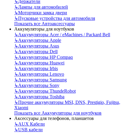
↳
Держатели
↳
Лампы для автомобилей
↳
Моторчики замка двери
↳
Пусковые устройства для автомобиля
Показать все Автоаксессуары
Аккумуляторы для ноутбуков
↳
Аккумуляторы Acer / eMachines / Packard Bell
↳
Аккумуляторы Apple
↳
Аккумуляторы Asus
↳
Аккумуляторы Dell
↳
Аккумуляторы HP Compaq
↳
Аккумуляторы Huawei
↳
Аккумуляторы Irbis
↳
Аккумуляторы Lenovo
↳
Аккумуляторы Samsung
↳
Аккумуляторы Sony
↳
Аккумуляторы ThundeRobot
↳
Аккумуляторы Toshiba
↳
Прочие аккумуляторы MSI, DNS, Prestigio, Fujitsu,
Xiaomi
Показать все Аккумуляторы для ноутбуков
Аксессуары для телефонов, планшетов
↳
AUX Кабели
↳
USB кабели