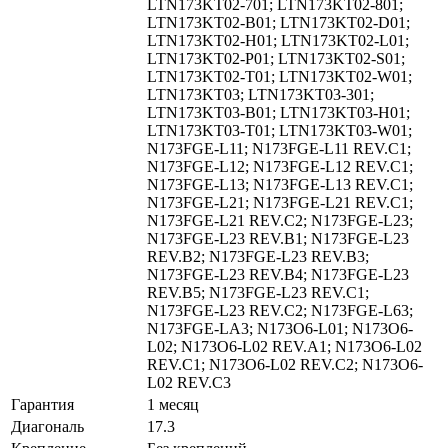
LTN173KT02-701; LTN173KT02-801;
LTN173KT02-B01; LTN173KT02-D01;
LTN173KT02-H01; LTN173KT02-L01;
LTN173KT02-P01; LTN173KT02-S01;
LTN173KT02-T01; LTN173KT02-W01;
LTN173KT03; LTN173KT03-301;
LTN173KT03-B01; LTN173KT03-H01;
LTN173KT03-T01; LTN173KT03-W01;
N173FGE-L11; N173FGE-L11 REV.C1;
N173FGE-L12; N173FGE-L12 REV.C1;
N173FGE-L13; N173FGE-L13 REV.C1;
N173FGE-L21; N173FGE-L21 REV.C1;
N173FGE-L21 REV.C2; N173FGE-L23;
N173FGE-L23 REV.B1; N173FGE-L23
REV.B2; N173FGE-L23 REV.B3;
N173FGE-L23 REV.B4; N173FGE-L23
REV.B5; N173FGE-L23 REV.C1;
N173FGE-L23 REV.C2; N173FGE-L63;
N173FGE-LA3; N173O6-L01; N173O6-
L02; N173O6-L02 REV.A1; N173O6-L02
REV.C1; N173O6-L02 REV.C2; N173O6-
L02 REV.C3
Гарантия
1 месяц
Диагональ
17.3