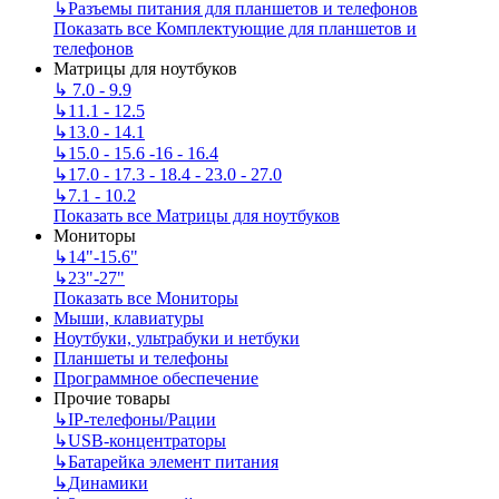
↳
Разъемы питания для планшетов и телефонов
Показать все Комплектующие для планшетов и
телефонов
Матрицы для ноутбуков
↳
7.0 - 9.9
↳
11.1 - 12.5
↳
13.0 - 14.1
↳
15.0 - 15.6 -16 - 16.4
↳
17.0 - 17.3 - 18.4 - 23.0 - 27.0
↳
7.1 - 10.2
Показать все Матрицы для ноутбуков
Мониторы
↳
14"-15.6"
↳
23"-27"
Показать все Мониторы
Мыши, клавиатуры
Ноутбуки, ультрабуки и нетбуки
Планшеты и телефоны
Программное обеспечение
Прочие товары
↳
IP‑телефоны/Рации
↳
USB-концентраторы
↳
Батарейка элемент питания
↳
Динамики