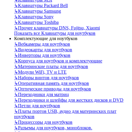
↳
Клавиатуры Packard Bell
↳
Клавиатуры Samsung
↳
Клавиатуры Sony
↳
Клавиатуры Toshiba
↳
Прочее клавиатуры DNS, Fujitsu, Xiaomi
Показать все Клавиатуры для ноутбуков
Комплектующие для ноутбуков
↳
Вебкамеры для ноутбуков
↳
Видеокарты для ноутбуков
↳
Инверторы для ноутбуков
↳
Корпуса для ноутбуков и комплектующие
↳
Материнские платы для ноутбуков
↳
Модули WiFi, TV и LTE
↳
Наборы винтов для ноутбуков
↳
Оперативная память для ноутбуков
↳
Оптические приводы для ноутбуков
↳
Переходники для матриц
↳
Переходники и шлейфы для жестких дисков и DVD
↳
Петли для ноутбуков
↳
Платы портов USB, аудио для материнских плат
ноутбуков
↳
Процессоры для ноутбуков
↳
Разъемы для ноутбуков, моноблоков.