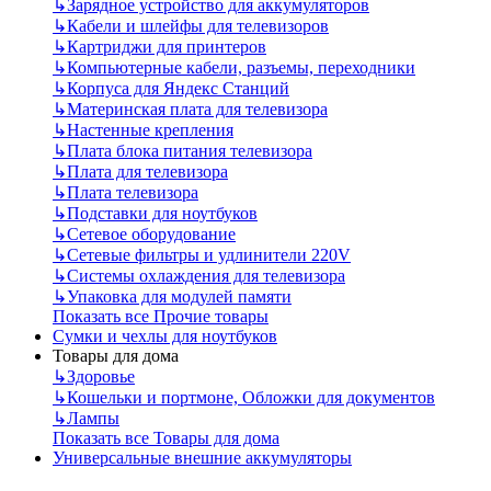
↳
Зарядное устройство для аккумуляторов
↳
Кабели и шлейфы для телевизоров
↳
Картриджи для принтеров
↳
Компьютерные кабели, разъемы, переходники
↳
Корпуса для Яндекс Станций
↳
Материнская плата для телевизора
↳
Настенные крепления
↳
Плата блока питания телевизора
↳
Плата для телевизора
↳
Плата телевизора
↳
Подставки для ноутбуков
↳
Сетевое оборудование
↳
Сетевые фильтры и удлинители 220V
↳
Системы охлаждения для телевизора
↳
Упаковка для модулей памяти
Показать все Прочие товары
Сумки и чехлы для ноутбуков
Товары для дома
↳
Здоровье
↳
Кошельки и портмоне, Обложки для документов
↳
Лампы
Показать все Товары для дома
Универсальные внешние аккумуляторы