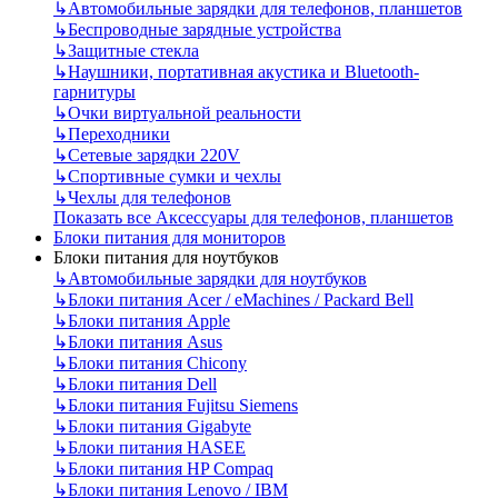
↳
Автомобильные зарядки для телефонов, планшетов
↳
Беспроводные зарядные устройства
↳
Защитные стекла
↳
Наушники, портативная акустика и Bluetooth-
гарнитуры
↳
Очки виртуальной реальности
↳
Переходники
↳
Сетевые зарядки 220V
↳
Спортивные сумки и чехлы
↳
Чехлы для телефонов
Показать все Аксессуары для телефонов, планшетов
Блоки питания для мониторов
Блоки питания для ноутбуков
↳
Автомобильные зарядки для ноутбуков
↳
Блоки питания Acer / eMachines / Packard Bell
↳
Блоки питания Apple
↳
Блоки питания Asus
↳
Блоки питания Chicony
↳
Блоки питания Dell
↳
Блоки питания Fujitsu Siemens
↳
Блоки питания Gigabyte
↳
Блоки питания HASEE
↳
Блоки питания HP Compaq
↳
Блоки питания Lenovo / IBM