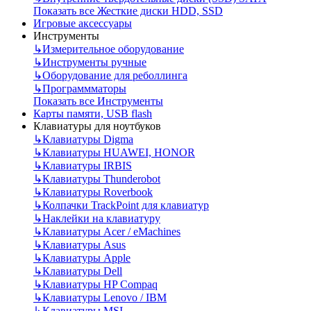
Показать все Жесткие диски HDD, SSD
Игровые аксессуары
Инструменты
↳
Измерительное оборудование
↳
Инструменты ручные
↳
Оборудование для реболлинга
↳
Программматоры
Показать все Инструменты
Карты памяти, USB flash
Клавиатуры для ноутбуков
↳
Клавиатуры Digma
↳
Клавиатуры HUAWEI, HONOR
↳
Клавиатуры IRBIS
↳
Клавиатуры Thunderobot
↳
Клавиатуры Roverbook
↳
Колпачки TrackPoint для клавиатур
↳
Наклейки на клавиатуру
↳
Клавиатуры Acer / eMachines
↳
Клавиатуры Asus
↳
Клавиатуры Apple
↳
Клавиатуры Dell
↳
Клавиатуры HP Compaq
↳
Клавиатуры Lenovo / IBM
↳
Клавиатуры MSI