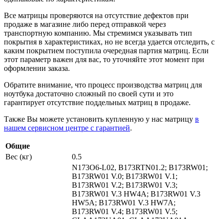
Все матрицы проверяются на отсутствие дефектов при
продаже в магазине либо перед отправкой через
транспортную компанию. Мы стремимся указывать тип
покрытия в характеристиках, но не всегда удается отследить, с
каким покрытием поступила очередная партия матриц. Если
этот параметр важен для вас, то уточняйте этот момент при
оформлении заказа.
Обратите внимание, что процесс производства матриц для
ноутбука достаточно сложный по своей сути и это
гарантирует отсутствие поддельных матриц в продаже.
Также Вы можете установить купленную у нас матрицу
в
нашем сервисном центре с гарантией
.
Общие
Вес (кг)
0.5
N173O6-L02, B173RTN01.2; B173RW01;
B173RW01 V.0; B173RW01 V.1;
B173RW01 V.2; B173RW01 V.3;
B173RW01 V.3 HW4A; B173RW01 V.3
HW5A; B173RW01 V.3 HW7A;
B173RW01 V.4; B173RW01 V.5;