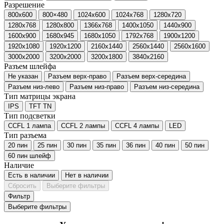
Разрешение
800x600
800×480
1024x600
1024x768
1280x720
1280x768
1280x800
1366x768
1400x1050
1440x900
1600x900
1680x945
1680x1050
1792x768
1900x1200
1920x1080
1920x1200
2160x1440
2560x1440
2560x1600
3000х2000
3200x2000
3200х1800
3840x2160
Разъем шлейфа
Не указан
Разъем верх-право
Разъем верх-середина
Разъем низ-лево
Разъем низ-право
Разъем низ-середина
Тип матрицы экрана
IPS
TFT TN
Тип подсветки
CCFL 1 лампа
CCFL 2 лампы
CCFL 4 лампы
LED
Тип разъема
20 пин
25 пин
30 пин
35 пин
36 пин
40 пин
50 пин
60 пин шлейф
Наличие
Есть в наличии
Нет в наличии
Сбросить
Выберите фильтры
Фильтр
Выберите фильтры