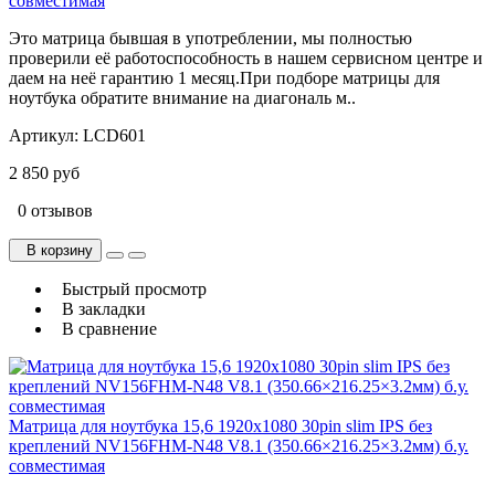
cовместимая
Это матрица бывшая в употреблении, мы полностью
проверили её работоспособность в нашем сервисном центре и
даем на неё гарантию 1 месяц.При подборе матрицы для
ноутбука обратите внимание на диагональ м..
Артикул:
LCD601
2 850 руб
0 отзывов
В корзину
Быстрый просмотр
В закладки
В сравнение
Матрица для ноутбука 15,6 1920x1080 30pin slim IPS без
креплений NV156FHM-N48 V8.1 (350.66×216.25×3.2мм) б.у.
cовместимая