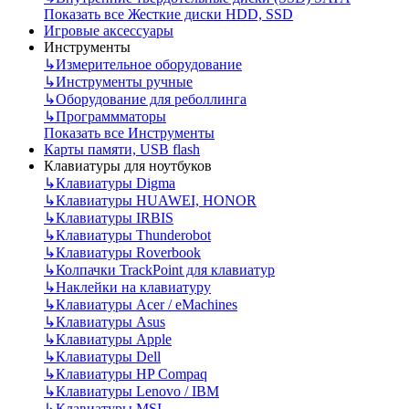
Показать все Жесткие диски HDD, SSD
Игровые аксессуары
Инструменты
↳
Измерительное оборудование
↳
Инструменты ручные
↳
Оборудование для реболлинга
↳
Программматоры
Показать все Инструменты
Карты памяти, USB flash
Клавиатуры для ноутбуков
↳
Клавиатуры Digma
↳
Клавиатуры HUAWEI, HONOR
↳
Клавиатуры IRBIS
↳
Клавиатуры Thunderobot
↳
Клавиатуры Roverbook
↳
Колпачки TrackPoint для клавиатур
↳
Наклейки на клавиатуру
↳
Клавиатуры Acer / eMachines
↳
Клавиатуры Asus
↳
Клавиатуры Apple
↳
Клавиатуры Dell
↳
Клавиатуры HP Compaq
↳
Клавиатуры Lenovo / IBM
↳
Клавиатуры MSI