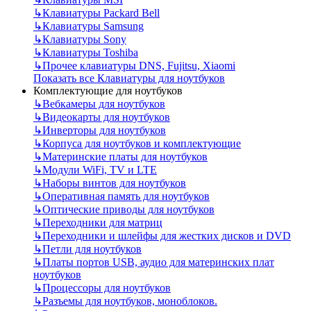
↳
Клавиатуры Packard Bell
↳
Клавиатуры Samsung
↳
Клавиатуры Sony
↳
Клавиатуры Toshiba
↳
Прочее клавиатуры DNS, Fujitsu, Xiaomi
Показать все Клавиатуры для ноутбуков
Комплектующие для ноутбуков
↳
Вебкамеры для ноутбуков
↳
Видеокарты для ноутбуков
↳
Инверторы для ноутбуков
↳
Корпуса для ноутбуков и комплектующие
↳
Материнские платы для ноутбуков
↳
Модули WiFi, TV и LTE
↳
Наборы винтов для ноутбуков
↳
Оперативная память для ноутбуков
↳
Оптические приводы для ноутбуков
↳
Переходники для матриц
↳
Переходники и шлейфы для жестких дисков и DVD
↳
Петли для ноутбуков
↳
Платы портов USB, аудио для материнских плат
ноутбуков
↳
Процессоры для ноутбуков
↳
Разъемы для ноутбуков, моноблоков.