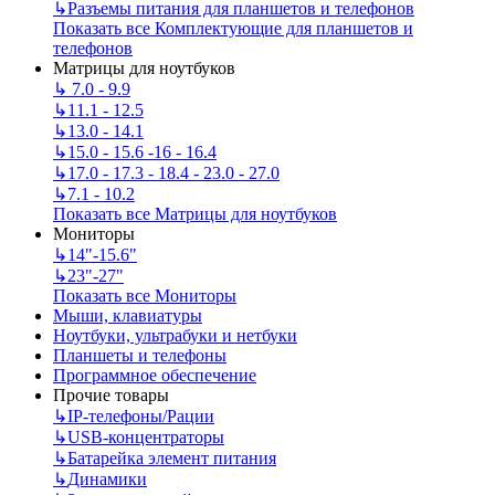
↳
Разъемы питания для планшетов и телефонов
Показать все Комплектующие для планшетов и
телефонов
Матрицы для ноутбуков
↳
7.0 - 9.9
↳
11.1 - 12.5
↳
13.0 - 14.1
↳
15.0 - 15.6 -16 - 16.4
↳
17.0 - 17.3 - 18.4 - 23.0 - 27.0
↳
7.1 - 10.2
Показать все Матрицы для ноутбуков
Мониторы
↳
14"-15.6"
↳
23"-27"
Показать все Мониторы
Мыши, клавиатуры
Ноутбуки, ультрабуки и нетбуки
Планшеты и телефоны
Программное обеспечение
Прочие товары
↳
IP‑телефоны/Рации
↳
USB-концентраторы
↳
Батарейка элемент питания
↳
Динамики