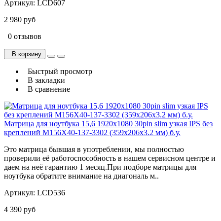
Артикул:
LCD607
2 980 руб
0 отзывов
В корзину
Быстрый просмотр
В закладки
В сравнение
Матрица для ноутбука 15,6 1920x1080 30pin slim узкая IPS без
креплений M156X40-137-3302 (359x206x3.2 мм) б.у.
Это матрица бывшая в употреблении, мы полностью
проверили её работоспособность в нашем сервисном центре и
даем на неё гарантию 1 месяц.При подборе матрицы для
ноутбука обратите внимание на диагональ м..
Артикул:
LCD536
4 390 руб