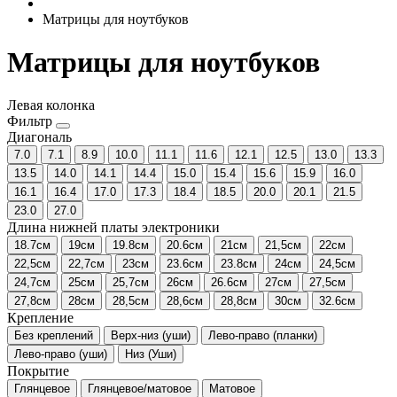
Матрицы для ноутбуков
Матрицы для ноутбуков
Левая колонка
Фильтр
Диагональ
7.0
7.1
8.9
10.0
11.1
11.6
12.1
12.5
13.0
13.3
13.5
14.0
14.1
14.4
15.0
15.4
15.6
15.9
16.0
16.1
16.4
17.0
17.3
18.4
18.5
20.0
20.1
21.5
23.0
27.0
Длина нижней платы электроники
18.7см
19см
19.8см
20.6см
21см
21,5см
22см
22,5см
22,7см
23см
23.6см
23.8см
24см
24,5см
24,7см
25см
25,7см
26см
26.6см
27см
27,5см
27,8см
28см
28,5см
28,6см
28,8см
30см
32.6см
Крепление
Без креплений
Верх-низ (уши)
Лево-право (планки)
Лево-право (уши)
Низ (Уши)
Покрытие
Глянцевое
Глянцевое/матовое
Матовое