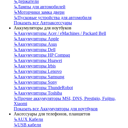
↳
Держатели
↳
Лампы для автомобилей
↳
Моторчики замка двери
↳
Пусковые устройства для автомобиля
Показать все Автоаксессуары
Аккумуляторы для ноутбуков
↳
Аккумуляторы Acer / eMachines / Packard Bell
↳
Аккумуляторы Apple
↳
Аккумуляторы Asus
↳
Аккумуляторы Dell
↳
Аккумуляторы HP Compaq
↳
Аккумуляторы Huawei
↳
Аккумуляторы Irbis
↳
Аккумуляторы Lenovo
↳
Аккумуляторы Samsung
↳
Аккумуляторы Sony
↳
Аккумуляторы ThundeRobot
↳
Аккумуляторы Toshiba
↳
Прочие аккумуляторы MSI, DNS, Prestigio, Fujitsu,
Xiaomi
Показать все Аккумуляторы для ноутбуков
Аксессуары для телефонов, планшетов
↳
AUX Кабели
↳
USB кабели