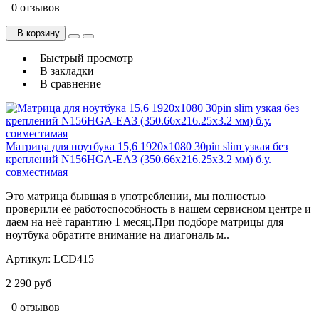
0 отзывов
В корзину
Быстрый просмотр
В закладки
В сравнение
Матрица для ноутбука 15,6 1920x1080 30pin slim узкая без
креплений N156HGA-EA3 (350.66x216.25x3.2 мм) б.у.
cовместимая
Это матрица бывшая в употреблении, мы полностью
проверили её работоспособность в нашем сервисном центре и
даем на неё гарантию 1 месяц.При подборе матрицы для
ноутбука обратите внимание на диагональ м..
Артикул:
LCD415
2 290 руб
0 отзывов