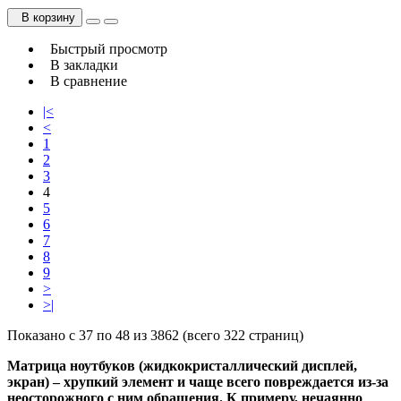
В корзину
Быстрый просмотр
В закладки
В сравнение
|<
<
1
2
3
4
5
6
7
8
9
>
>|
Показано с 37 по 48 из 3862 (всего 322 страниц)
Матрица ноутбуков (жидкокристаллический дисплей,
экран) – хрупкий элемент и чаще всего повреждается из-за
неосторожного с ним обращения. К примеру, нечаянно