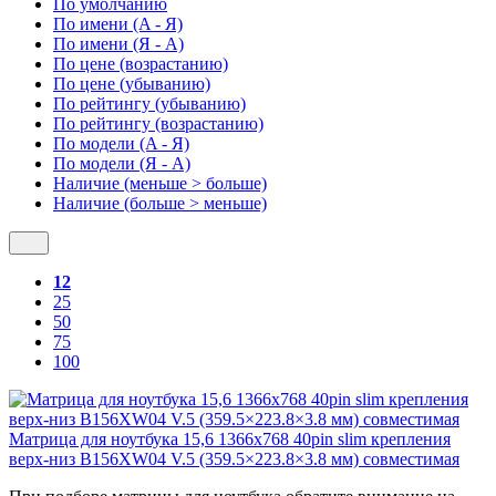
По умолчанию
По имени (A - Я)
По имени (Я - A)
По цене (возрастанию)
По цене (убыванию)
По рейтингу (убыванию)
По рейтингу (возрастанию)
По модели (A - Я)
По модели (Я - A)
Наличие (меньше > больше)
Наличие (больше > меньше)
12
25
50
75
100
Матрица для ноутбука 15,6 1366x768 40pin slim крепления
верх-низ B156XW04 V.5 (359.5×223.8×3.8 мм) cовместимая