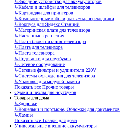
↳
Зарядное устройство для аккумуляторов
↳
Кабели и шлейфы для телевизоров
↳
Картриджи для принтеров
↳
Компьютерные кабели, разъемы, переходники
↳
Корпуса для Яндекс Станций
↳
Материнская плата для телевизора
↳
Настенные крепления
↳
Плата блока питания телевизора
↳
Плата для телевизора
↳
Плата телевизора
↳
Подставки для ноутбуков
↳
Сетевое оборудование
↳
Сетевые фильтры и удлинители 220V
↳
Системы охлаждения для телевизора
↳
Упаковка для модулей памяти
Показать все Прочие товары
Сумки и чехлы для ноутбуков
Товары для дома
↳
Здоровье
↳
Кошельки и портмоне, Обложки для документов
↳
Лампы
Показать все Товары для дома
Универсальные внешние аккумуляторы