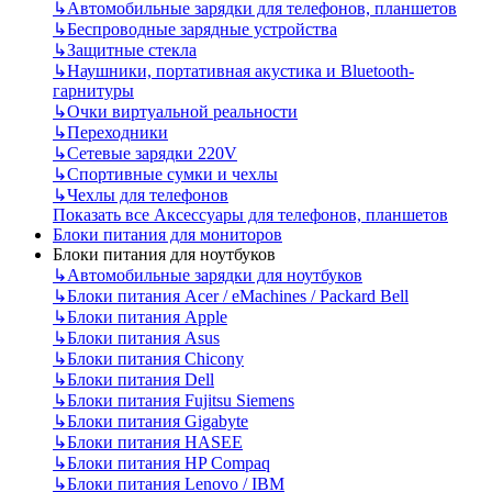
↳
Автомобильные зарядки для телефонов, планшетов
↳
Беспроводные зарядные устройства
↳
Защитные стекла
↳
Наушники, портативная акустика и Bluetooth-
гарнитуры
↳
Очки виртуальной реальности
↳
Переходники
↳
Сетевые зарядки 220V
↳
Спортивные сумки и чехлы
↳
Чехлы для телефонов
Показать все Аксессуары для телефонов, планшетов
Блоки питания для мониторов
Блоки питания для ноутбуков
↳
Автомобильные зарядки для ноутбуков
↳
Блоки питания Acer / eMachines / Packard Bell
↳
Блоки питания Apple
↳
Блоки питания Asus
↳
Блоки питания Chicony
↳
Блоки питания Dell
↳
Блоки питания Fujitsu Siemens
↳
Блоки питания Gigabyte
↳
Блоки питания HASEE
↳
Блоки питания HP Compaq
↳
Блоки питания Lenovo / IBM