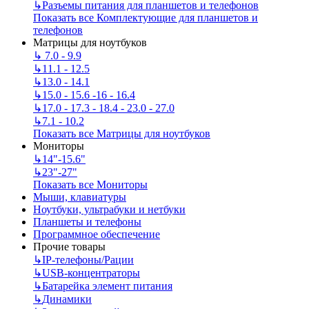
↳
Разъемы питания для планшетов и телефонов
Показать все Комплектующие для планшетов и
телефонов
Матрицы для ноутбуков
↳
7.0 - 9.9
↳
11.1 - 12.5
↳
13.0 - 14.1
↳
15.0 - 15.6 -16 - 16.4
↳
17.0 - 17.3 - 18.4 - 23.0 - 27.0
↳
7.1 - 10.2
Показать все Матрицы для ноутбуков
Мониторы
↳
14"-15.6"
↳
23"-27"
Показать все Мониторы
Мыши, клавиатуры
Ноутбуки, ультрабуки и нетбуки
Планшеты и телефоны
Программное обеспечение
Прочие товары
↳
IP‑телефоны/Рации
↳
USB-концентраторы
↳
Батарейка элемент питания
↳
Динамики