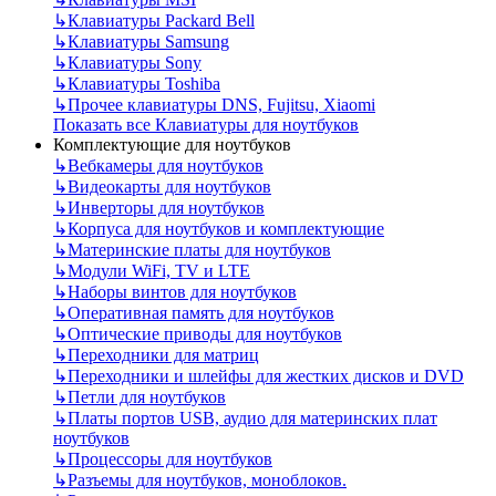
↳
Клавиатуры Packard Bell
↳
Клавиатуры Samsung
↳
Клавиатуры Sony
↳
Клавиатуры Toshiba
↳
Прочее клавиатуры DNS, Fujitsu, Xiaomi
Показать все Клавиатуры для ноутбуков
Комплектующие для ноутбуков
↳
Вебкамеры для ноутбуков
↳
Видеокарты для ноутбуков
↳
Инверторы для ноутбуков
↳
Корпуса для ноутбуков и комплектующие
↳
Материнские платы для ноутбуков
↳
Модули WiFi, TV и LTE
↳
Наборы винтов для ноутбуков
↳
Оперативная память для ноутбуков
↳
Оптические приводы для ноутбуков
↳
Переходники для матриц
↳
Переходники и шлейфы для жестких дисков и DVD
↳
Петли для ноутбуков
↳
Платы портов USB, аудио для материнских плат
ноутбуков
↳
Процессоры для ноутбуков
↳
Разъемы для ноутбуков, моноблоков.