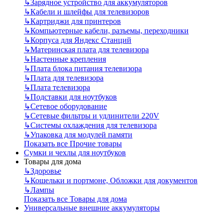
↳
Зарядное устройство для аккумуляторов
↳
Кабели и шлейфы для телевизоров
↳
Картриджи для принтеров
↳
Компьютерные кабели, разъемы, переходники
↳
Корпуса для Яндекс Станций
↳
Материнская плата для телевизора
↳
Настенные крепления
↳
Плата блока питания телевизора
↳
Плата для телевизора
↳
Плата телевизора
↳
Подставки для ноутбуков
↳
Сетевое оборудование
↳
Сетевые фильтры и удлинители 220V
↳
Системы охлаждения для телевизора
↳
Упаковка для модулей памяти
Показать все Прочие товары
Сумки и чехлы для ноутбуков
Товары для дома
↳
Здоровье
↳
Кошельки и портмоне, Обложки для документов
↳
Лампы
Показать все Товары для дома
Универсальные внешние аккумуляторы