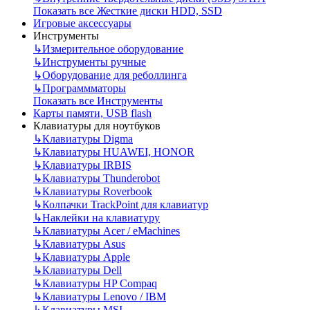
Показать все Жесткие диски HDD, SSD
Игровые аксессуары
Инструменты
↳
Измерительное оборудование
↳
Инструменты ручные
↳
Оборудование для реболлинга
↳
Программматоры
Показать все Инструменты
Карты памяти, USB flash
Клавиатуры для ноутбуков
↳
Клавиатуры Digma
↳
Клавиатуры HUAWEI, HONOR
↳
Клавиатуры IRBIS
↳
Клавиатуры Thunderobot
↳
Клавиатуры Roverbook
↳
Колпачки TrackPoint для клавиатур
↳
Наклейки на клавиатуру
↳
Клавиатуры Acer / eMachines
↳
Клавиатуры Asus
↳
Клавиатуры Apple
↳
Клавиатуры Dell
↳
Клавиатуры HP Compaq
↳
Клавиатуры Lenovo / IBM
↳
Клавиатуры MSI