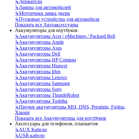
↳
Держатели
↳
Лампы для автомобилей
↳
Моторчики замка двери
↳
Пусковые устройства для автомобиля
Показать все Автоаксессуары
Аккумуляторы для ноутбуков
↳
Аккумуляторы Acer / eMachines / Packard Bell
↳
Аккумуляторы Apple
↳
Аккумуляторы Asus
↳
Аккумуляторы Dell
↳
Аккумуляторы HP Compaq
↳
Аккумуляторы Huawei
↳
Аккумуляторы Irbis
↳
Аккумуляторы Lenovo
↳
Аккумуляторы Samsung
↳
Аккумуляторы Sony
↳
Аккумуляторы ThundeRobot
↳
Аккумуляторы Toshiba
↳
Прочие аккумуляторы MSI, DNS, Prestigio, Fujitsu,
Xiaomi
Показать все Аккумуляторы для ноутбуков
Аксессуары для телефонов, планшетов
↳
AUX Кабели
↳
USB кабели