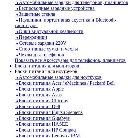
↳
Автомобильные зарядки для телефонов, планшетов
↳
Беспроводные зарядные устройства
↳
Защитные стекла
↳
Наушники, портативная акустика и Bluetooth-
гарнитуры
↳
Очки виртуальной реальности
↳
Переходники
↳
Сетевые зарядки 220V
↳
Спортивные сумки и чехлы
↳
Чехлы для телефонов
Показать все Аксессуары для телефонов, планшетов
Блоки питания для мониторов
Блоки питания для ноутбуков
↳
Автомобильные зарядки для ноутбуков
↳
Блоки питания Acer / eMachines / Packard Bell
↳
Блоки питания Apple
↳
Блоки питания Asus
↳
Блоки питания Chicony
↳
Блоки питания Dell
↳
Блоки питания Fujitsu Siemens
↳
Блоки питания Gigabyte
↳
Блоки питания HASEE
↳
Блоки питания HP Compaq
↳
Блоки питания Lenovo / IBM